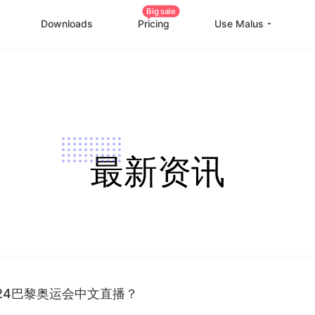
Big sale
Downloads
Pricing
Use Malus
China Game Boost
O
Worldwide Game Boost
EDU Special Offer
最新资讯
Customizations
Help Center
I
24巴黎奥运会中文直播？