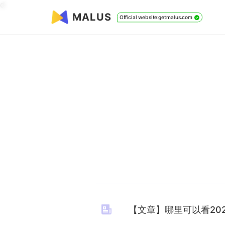
d
MALUS
Official website:getmalus.com
【文章】哪里可以看20