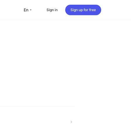
en
Sign in
Sign up for free
versea Students
Oversea life
Travel abroad
Live streaming
nternational office